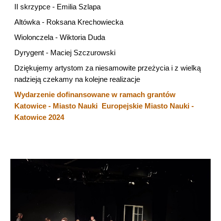
II skrzypce - Emilia Szlapa
Altówka - Roksana Krechowiecka
Wiolonczela - Wiktoria Duda
Dyrygent - Maciej Szczurowski
Dziękujemy artystom za niesamowite przeżycia i z wielką
nadzieją czekamy na kolejne realizacje
Wydarzenie dofinansowane w ramach grantów
Katowice - Miasto Nauki
Europejskie Miasto Nauki -
Katowice 2024