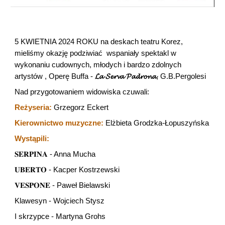
5 KWIETNIA 2024 ROKU na deskach teatru Korez,
mieliśmy okazję podziwiać wspaniały spektakl w
wykonaniu cudownych, młodych i bardzo zdolnych
artystów , Operę Buffa -
𝓛𝓪 𝓢𝓮𝓻𝓿𝓪 𝓟𝓪𝓭𝓻𝓸𝓷𝓪
, G.B.Pergolesi
Nad przygotowaniem widowiska czuwali:
Reżyseria:
Grzegorz Eckert
Kierownictwo muzyczne:
Elżbieta Grodzka-Łopuszyńska
Wystąpili:
𝐒𝐄𝐑𝐏𝐈𝐍𝐀 - Anna Mucha
𝐔𝐁𝐄𝐑𝐓𝐎 - Kacper Kostrzewski
𝐕𝐄𝐒𝐏𝐎𝐍𝐄 - Paweł Bielawski
Klawesyn - Wojciech Stysz
I skrzypce - Martyna Grohs